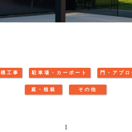
外構工事
駐車場・カーポート
門・アプロ
庭・植栽
その他
1